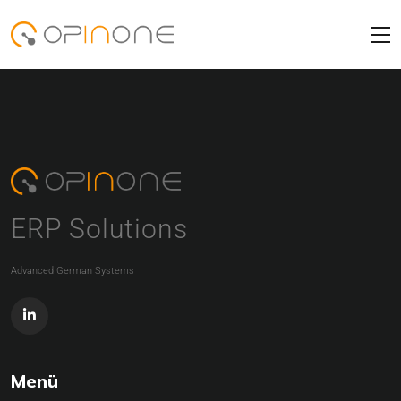
ERP Solutions
Advanced German Systems
Menü